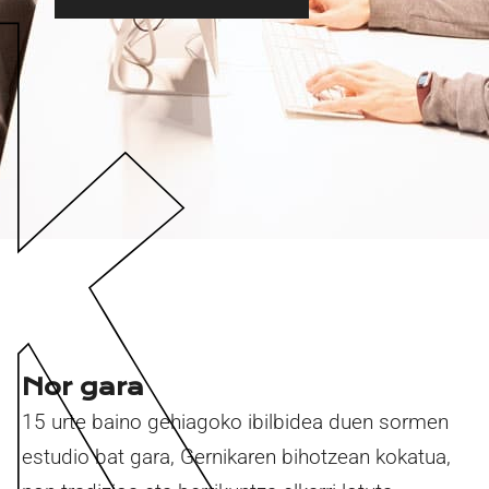
Nor gara
15 urte baino gehiagoko ibilbidea duen sormen
estudio bat gara, Gernikaren bihotzean kokatua,