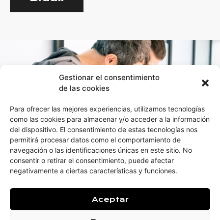
Gestionar el consentimiento
de las cookies
Para ofrecer las mejores experiencias, utilizamos tecnologías
como las cookies para almacenar y/o acceder a la información
del dispositivo. El consentimiento de estas tecnologías nos
permitirá procesar datos como el comportamiento de
navegación o las identificaciones únicas en este sitio. No
consentir o retirar el consentimiento, puede afectar
negativamente a ciertas características y funciones.
info@biklik.eus
Aceptar
Aviso legal
Juan Kaltzada 5