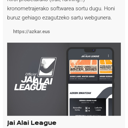
kronometrajerako softwarea sortu dugu. Honi
buruz gehiago ezagutzeko sartu webgunera.
https://azkar.eus
Jai Alai League