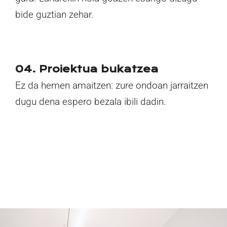
bide guztian zehar.
04. Proiektua bukatzea
Ez da hemen amaitzen: zure ondoan jarraitzen
dugu dena espero bezala ibili dadin.