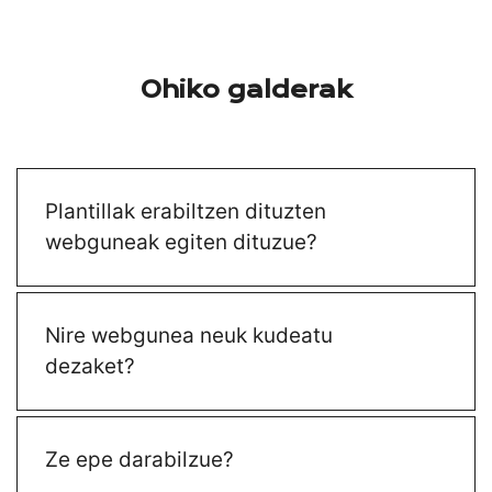
Ohiko galderak
Plantillak erabiltzen dituzten
webguneak egiten dituzue?
Nire webgunea neuk kudeatu
dezaket?
Ze epe darabilzue?