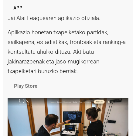
APP
Jai Alai Leaguearen aplikazio ofiziala.
Aplikazio honetan txapelketako partidak,
sailkapena, estadistikak, frontoiak eta ranking-a
kontsultatu ahalko dituzu. Aktibatu
jakinarazpenak eta jaso mugikorrean
txapelketari buruzko berriak.
Play Store