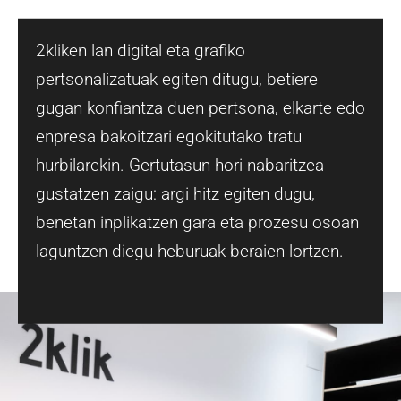
2kliken lan digital eta grafiko
pertsonalizatuak egiten ditugu, betiere
gugan konfiantza duen pertsona, elkarte edo
enpresa bakoitzari egokitutako tratu
hurbilarekin. Gertutasun hori nabaritzea
gustatzen zaigu: argi hitz egiten dugu,
benetan inplikatzen gara eta prozesu osoan
laguntzen diegu heburuak beraien lortzen.