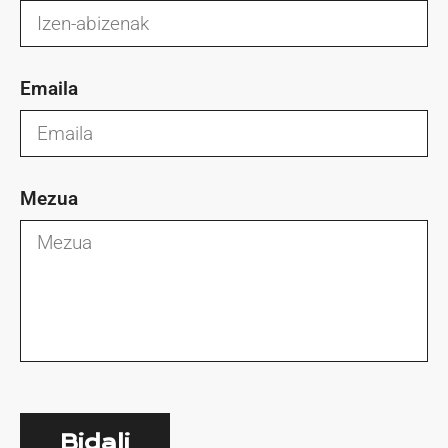
Emaila
Mezua
Bidali