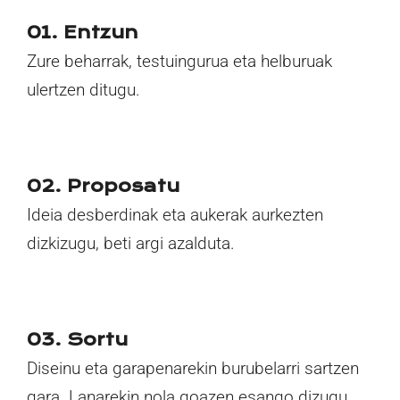
01. Entzun
Zure beharrak, testuingurua eta helburuak
ulertzen ditugu.
02. Proposatu
Ideia desberdinak eta aukerak aurkezten
dizkizugu, beti argi azalduta.
03. Sortu
Diseinu eta garapenarekin burubelarri sartzen
gara. Lanarekin nola goazen esango dizugu