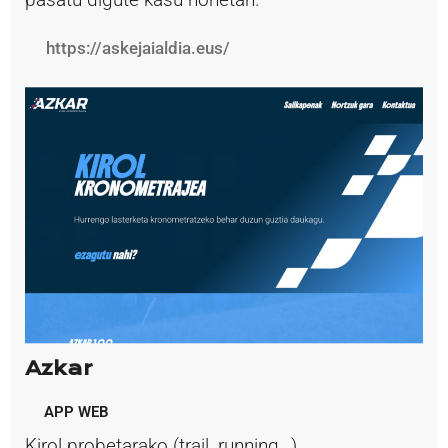
https://askejaialdia.eus/
Azkar
APP
WEB
Kirol probetarako (trail, running…)