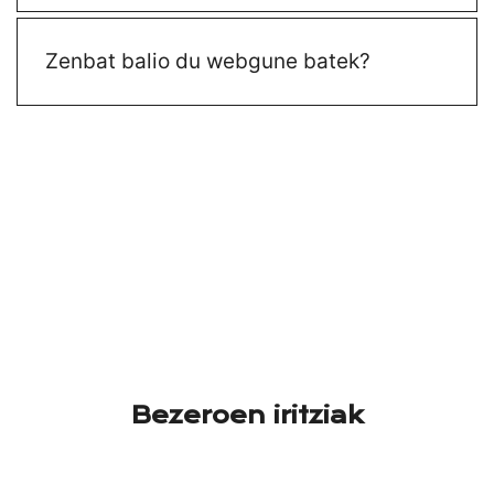
Zenbat balio du webgune batek?
Bezeroen iritziak