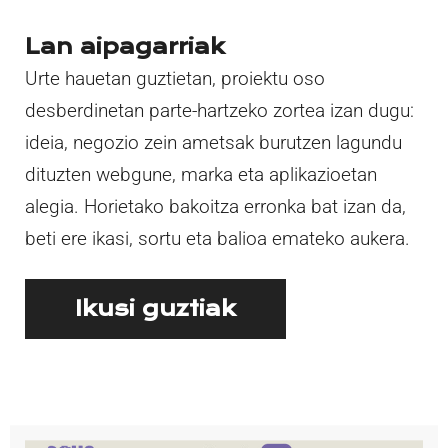
Lan aipagarriak
Urte hauetan guztietan, proiektu oso
desberdinetan parte-hartzeko zortea izan dugu:
ideia, negozio zein ametsak burutzen lagundu
dituzten webgune, marka eta aplikazioetan
alegia. Horietako bakoitza erronka bat izan da,
beti ere ikasi, sortu eta balioa emateko aukera.
Ikusi guztiak