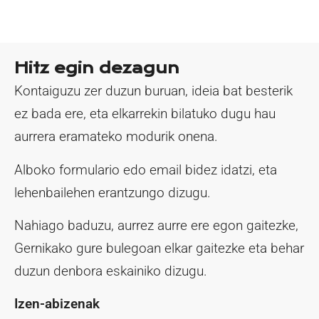
Hitz egin dezagun
Kontaiguzu zer duzun buruan, ideia bat besterik
ez bada ere, eta elkarrekin bilatuko dugu hau
aurrera eramateko modurik onena.
Alboko formulario edo email bidez idatzi, eta
lehenbailehen erantzungo dizugu.
Nahiago baduzu, aurrez aurre ere egon gaitezke,
Gernikako gure bulegoan elkar gaitezke eta behar
duzun denbora eskainiko dizugu.
Izen-abizenak