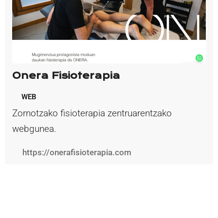
Onera Fisioterapia
WEB
Zornotzako fisioterapia zentruarentzako
webgunea.
https://onerafisioterapia.com