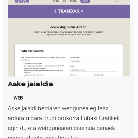
Aske jaialdia
WEB
Aske jaialdi berriaren webgunea egiteaz
arduratu gara. Irudi orokorra Lubaki Grafikek
egin du eta webgunearen diseinua beraiek
pasatu digute kasu honetan.