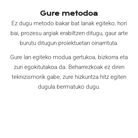
Gure metodoa
Ez dugu metodo bakar bat lanak egiteko, hori
bai, prozesu argiak erabiltzen ditugu, gaur arte
burutu ditugun proiektuetan oinarrituta.
Gure lan egiteko modua gertukoa, bizkorra eta
zuri egokitutakoa da. Beharrezkoak ez diren
teknizismorik gabe, zure hizkuntza hitz egiten
dugula bermatuko dugu.