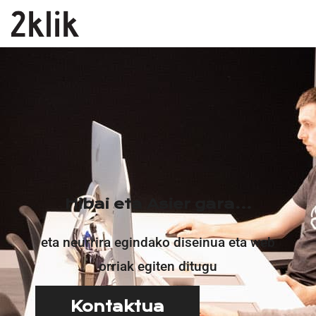
H
i
b
a
i
e
t
a
A
s
i
e
r
g
a
r
a
.
.
.
eta neurrira egindako diseinua eta web
orriak egiten ditugu
Kontaktua